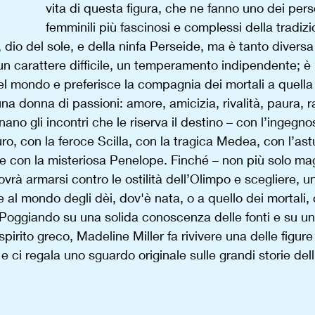
vita di questa figura, che ne fanno uno dei per
femminili più fascinosi e complessi della tradizi
s, dio del sole, e della ninfa Perseide, ma è tanto diversa
ha un carattere difficile, un temperamento indipendente; è 
del mondo e preferisce la compagnia dei mortali a quella
na donna di passioni: amore, amicizia, rivalità, paura, r
no gli incontri che le riserva il destino – con l’ingegn
ro, con la feroce Scilla, con la tragica Medea, con l’as
ne con la misteriosa Penelope. Finché – non più solo m
rà armarsi contro le ostilità dell’Olimpo e scegliere, un
 al mondo degli dèi, dov'è nata, o a quello dei mortali,
Poggiando su una solida conoscenza delle fonti e su u
irito greco, Madeline Miller fa rivivere una delle figure
e ci regala uno sguardo originale sulle grandi storie dell’