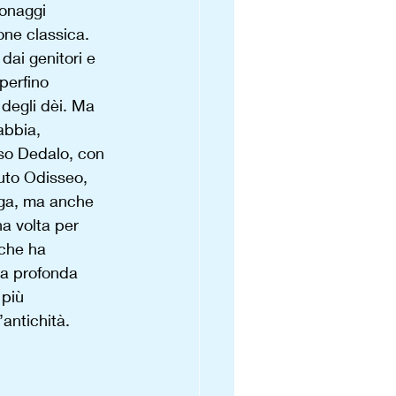
sonaggi 
one classica. 
 dai genitori e 
perfino 
 degli dèi. Ma 
abbia, 
oso Dedalo, con 
tuto Odisseo, 
aga, ma anche 
a volta per 
 che ha 
na profonda 
 più 
antichità. 