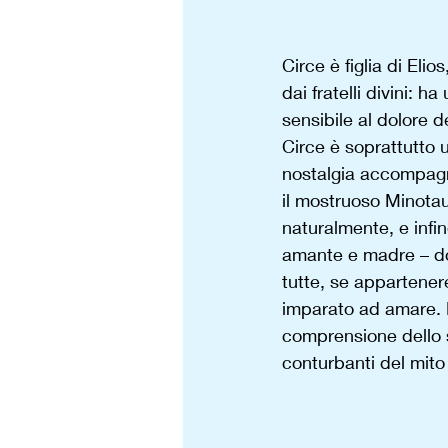
Circe è figlia di Elio
dai fratelli divini: 
sensibile al dolore 
Circe è soprattutto u
nostalgia accompagna
il mostruoso Minotau
naturalmente, e infi
amante e madre – dov
tutte, se appartenere
imparato ad amare. 
comprensione dello sp
conturbanti del mito 