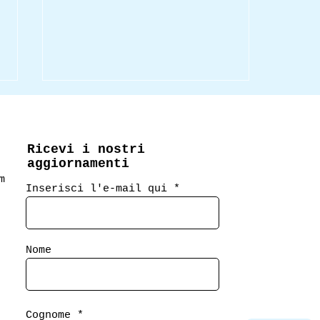
Ricevi i nostri
aggiornamenti
m
Inserisci l'e-mail qui
22 maggio 2026:
commento a "Il giorno
Nome
dell'Ape" e votazione
classico per l'estate!
Cognome