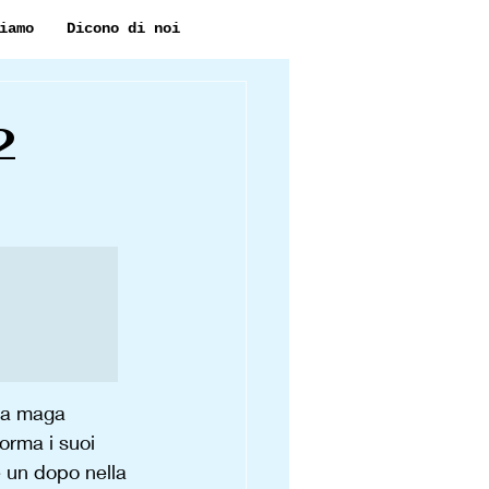
iamo
Dicono di noi
2
 la maga 
rma i suoi 
 un dopo nella 