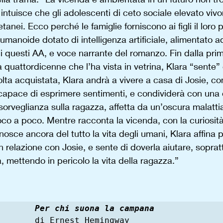
i intuisce che gli adolescenti di ceto sociale elevato vivo
etanei. Ecco perché le famiglie forniscono ai figli il loro
 umanoide dotato di intelligenza artificiale, alimentato a
i questi AA, e voce narrante del romanzo. Fin dalla prima
 quattordicenne che l’ha vista in vetrina, Klara “sente” 
lta acquistata, Klara andrà a vivere a casa di Josie, c
capace di esprimere sentimenti, e condividerà con una 
 sorveglianza sulla ragazza, affetta da un’oscura malatt
poco a poco. Mentre racconta la vicenda, con la curiosità
nosce ancora del tutto la vita degli umani, Klara affina p
n relazione con Josie, e sente di doverla aiutare, sopra
, mettendo in pericolo la vita della ragazza.”
Per chi suona la campana
di Ernest Hemingway
