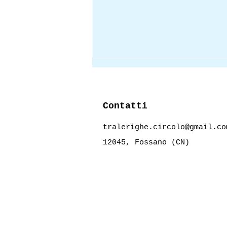
Contatti
tralerighe.circolo@gmail.co
12045, Fossano (CN)
Tre motivi per leggere "Il
giorno dell'ape" di Paul
Murray.