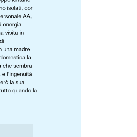
no isolati, con 
 personale AA, 
d energia 
 visita in 
di 
on una madre 
domestica la 
ia che sembra 
 e l’ingenuità 
erò la sua 
ttutto quando la 