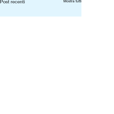
Post recenti
Mostra tutti
Contatti
tralerighe.circolo@gmail.com
12045, Fossano (CN)