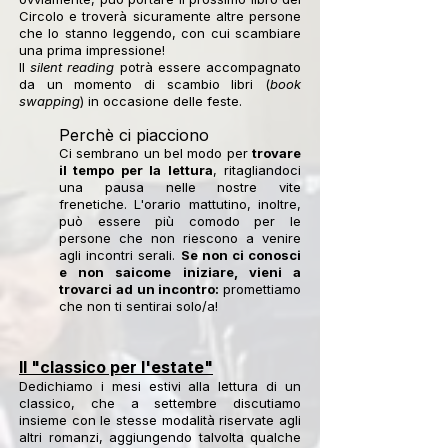
Circolo e troverà sicuramente altre persone
che lo stanno leggendo, con cui scambiare
una prima impressione!
Il
silent reading
potrà essere accompagnato
da un momento di scambio libri (
book
swapping
) in occasione delle feste.
Perchè ci piacciono
Ci sembrano un bel modo per
trovare
il tempo per la lettura
, ritagliandoci
una pausa nelle nostre vite
frenetiche. L'orario mattutino, inoltre,
può e
ssere più comodo per le
persone che non riescono a venire
agli incontri serali.
Se non ci conosci
e non saicome iniziare, vieni a
trovarci ad un incontro:
promettiamo
che non ti sentirai solo/a!
Il "classico per l'estate"
Dedichiamo i mesi estivi alla lettura di un
classico, che a settembre discutiamo
insieme con le stesse modalità riservate agli
altri romanzi, aggiungendo talvolta qualche