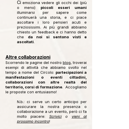
Ci
emoziona vedere gli occhi dei (più
o meno)
piccoli esseri umani
illuminarsi per sapere come
continuerà una storia, e ci piace
ascoltare i loro pensieri acuti e
preziosissimi. Ai più grandi abbiamo
chiesto un feedback e ci hanno detto
che
da noi si sentono visti e
ascoltati
.
Altre collaborazioni
Scorrendo le pagine del nostro
blog
, troverai
esempi di attività che abbiamo svolto nel
tempo a nome del Circolo:
partecipazioni a
manifestazioni o eventi cittadini,
collaborazioni con altre realtà del
territorio, corsi di formazione
. Accogliamo
le proposte con entusiasmo!
N.b.: ci serve un certo anticipo per
assicurare la nostra presenza o
collaborazione a un evento, però ci fa
molto piacere:
Scrivici
o
vieni al
prossimo incontro
!