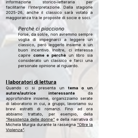
informazione storico-letteraria per
facilitarne l'interpretazione. Dalla stagione
2025-26, anche il classico sarà votato a
maggioranza tra le proposte di socie e soci.
Perchè ci piacciono
Forse, da soli/e, non avremmo sempre
voglia di impegnarci a leggere un
classico, però leggerlo insieme è un
buon incentivo. Inoltre, ci interessa
capire
come e perchè
un libro sia
considerato un classico e farci una
personale opinione al riguardo.
I laboratori di lettura
Quando ci si presenta un
tema o un
autore/autrice interessante
da
approfondire insieme, organizziamo serate
di laboratorio in cui, a gruppi, lavoriamo su
brevi estratti di romanzi. Fino ad ora
abbiamo trattato, per esempio, della
"Resistenza delle donne"
e della narrativa di
Michela Murgia durante la rassegna
"Oltre la
Violenza"
.