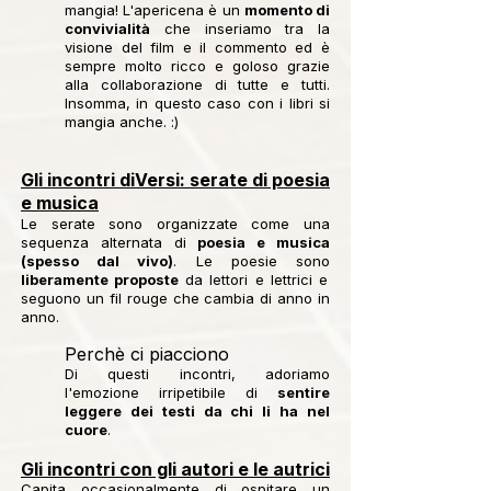
mangia! L'apericena è un
momento di
convivialità
che inseriamo tra la
visione del film e il commento ed è
sempre molto ricco e goloso grazie
alla collaborazione di tutte e tutti.
Insomma, in questo caso con i libri si
mangia anche. :)
Gli incontri diVersi: serate di poesia
e musica
Le serate sono organizzate come una
sequenza alternata di
poesia e musica
(spesso dal vivo)
. Le poesie sono
liberamente proposte
da lettori e lettrici e
seguono un fil rouge che cambia di anno in
anno.
Perchè ci piacciono
Di questi incontri, adoriamo
l'emozione irripetibile di
sentire
leggere dei testi da chi li ha nel
cuore
.
Gli incontri con gli autori e le autrici
Capita occasionalmente di ospitare un