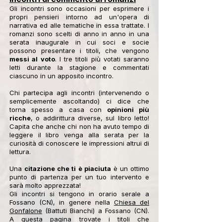
Gli incontri sono occasioni per esprimere i
propri pensieri intorno ad un'opera di
narrativa ed alle tematiche in essa trattate. I
romanzi sono scelti di anno in anno in una
serata inaugurale in cui soci e socie
possono presentare i titoli, che vengono
messi al voto
. I tre titoli più votati saranno
letti durante la stagione e commentati
ciascuno in un apposito incontro.
Chi partecipa agli incontri (intervenendo o
semplicemente ascoltando) ci dice che
torna spesso a casa con
opinioni più
ricche
, o addirittura diverse, sul libro letto!
Capita che anche chi non ha avuto tempo di
leggere il libro venga alla serata per la
curiosità di conoscere le impressioni altrui di
lettura.
Una
citazione che ti è piaciuta
è un ottimo
punto di partenza per un tuo intervento e
sarà molto apprezzata!
​Gli incontri si tengono in orario serale a
Fossano (CN), in genere nella
Chiesa del
Gonfalone
(Battuti Bianchi) a Fossano (CN).
A questa pagina trovate i
titoli che