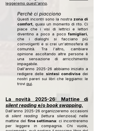
leggeremo quest'anno
.
Perchè ci piacciono
Questi incontri sono la nostra
zona di
comfort
, quasi un momento di rito. Ci
piace che i visi di lettrici e lettori
diventino a poco a poco
famigliari
,
che i dialoghi si facciano più
coinvolgenti e si crei un'atmosfera di
comunità. Tra l'altro, cambiare
opinione ascoltando altre persone è
una sensazione di arricchimento
impagabile.
Dall'anno 2025-26 abbiamo iniziato a
redigere delle
sintesi condivise
dei
nostri pareri sui libri che leggiamo: le
trovi
qui
.
La novità 2025-26: Mattine di
silent reading
e/o
book swapping
.
Dall'anno 2025-26 organizzeremo occasioni
di
silent reading
(lettura silenziosa) nelle
mattine del
fine settimana
: ci incontreremo
per leggere in compagnia. Chi vuole,
ovviamente, può portare il prossimo libro del