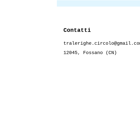
Contatti
tralerighe.circolo@gmail.co
12045, Fossano (CN)
Tradurre (e leggere) un
Premio Nobel