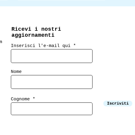
Ricevi i nostri
aggiornamenti
m
Inserisci l'e-mail qui
Tradurre (e leggere) un
premio Nobel?
Nome
Parliamone insieme, con
Dora Mészáros.
Cognome
Iscriviti