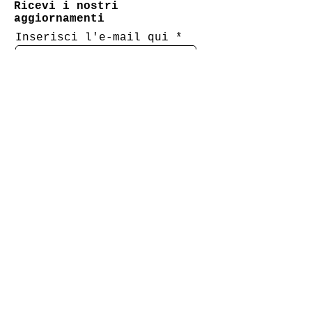
Ricevi i nostri
per l'estate!
aggiornamenti
Inserisci l'e-mail qui
Nome
Cognome
Iscriviti
Social