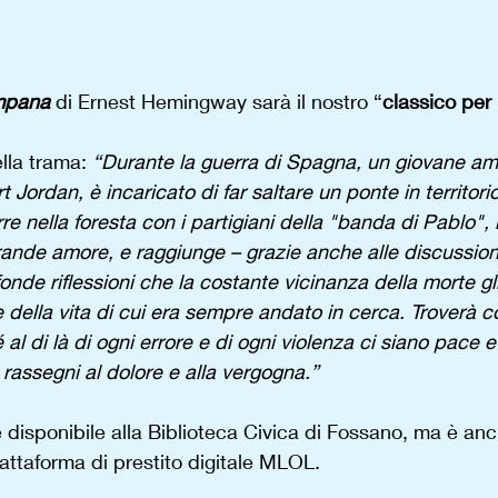
mpana 
di Ernest Hemingway sarà il nostro “
classico per 
la trama: 
“Durante la guerra di Spagna, un giovane am
t Jordan, è incaricato di far saltare un ponte in territor
rre nella foresta con i partigiani della "banda di Pablo", l
grande amore, e raggiunge – grazie anche alle discussioni
onde riflessioni che la costante vicinanza della morte gl
della vita di cui era sempre andato in cerca. Troverà cos
 al di là di ogni errore e di ogni violenza ci siano pace e
i rassegni al dolore e alla vergogna.”
è disponibile alla Biblioteca Civica di Fossano, ma è anc
iattaforma di prestito digitale MLOL.