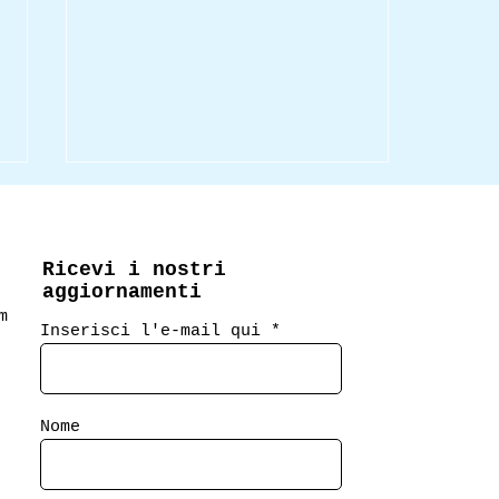
Ricevi i nostri
aggiornamenti
m
Inserisci l'e-mail qui
Titolo del classico per
l'estate 2026 + SAVE
Nome
THE DATE: la nostra
festa di compleanno
sabato 20 giugno!