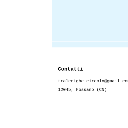
Contatti
tralerighe.circolo@gmail.co
12045, Fossano (CN)
Saluti prima dell'estate
:)