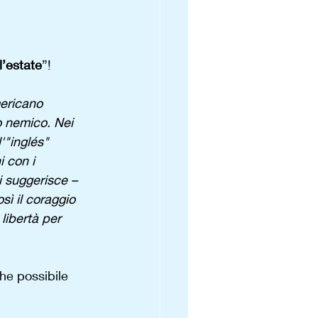
l’estate
”!
ericano 
io nemico. Nei 
'"inglés" 
 con i 
i suggerisce – 
ì il coraggio 
 libertà per 
he possibile 