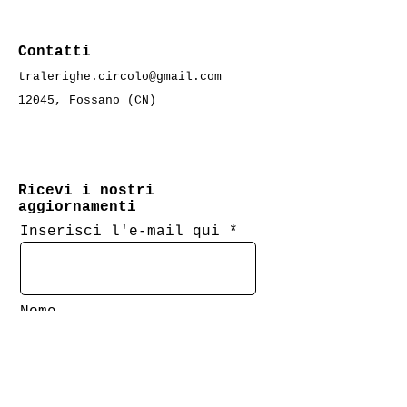
Contatti
tralerighe.circolo@gmail.com
Letture a spa
12045, Fossano (CN)
I nostri primi 5 anni!
Foto e ringraziamenti
Ricevi i nostri
aggiornamenti
Inserisci l'e-mail qui
Nome
Cognome