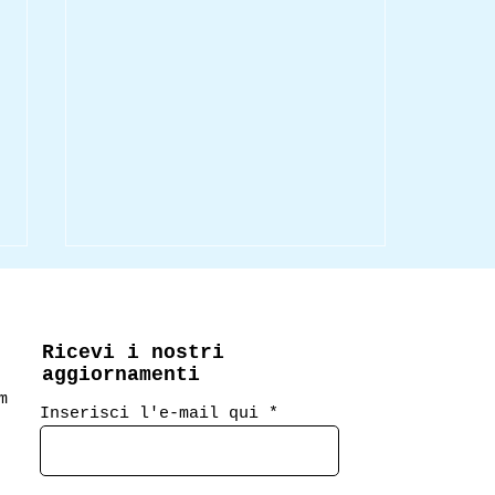
Ricevi i nostri
aggiornamenti
m
Inserisci l'e-mail qui
I nostri primi 5 anni!
Foto e ringraziamenti