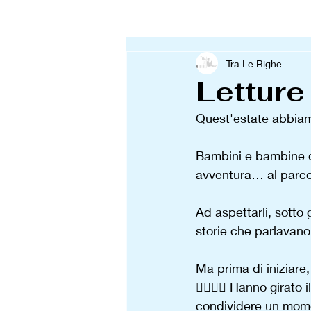
Tra Le Righe
Letture
Quest'estate abbiamo
Bambini e bambine di
avventura… al parc
Ad aspettarli, sotto gl
storie che parlavano 
Ma prima di iniziare,
🚶‍♂️🚶‍♀️ Hanno girat
condividere un mome