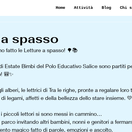
Home
Attività
Blog
Chi s
 a spasso
 fatto le Letture a spasso! 🌳📚
 Estate Bimbi del Polo Educativo Salice sono partiti p
o! 🎒✨
i alberi, le lettrici di Tra le righe, pronte a regalare loro 
di legami, affetti e della bellezza dello stare insieme. 
 i piccoli lettori si sono messi in cammino…
o il parco invitando altri bambini, nonni e genitori a fermar
nto magico fatto di parole, emozioni e ascolto.