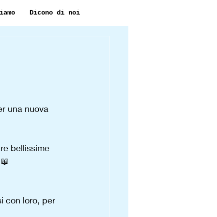
iamo
Dicono di noi
er una nuova 
tre bellissime 
📖
si con loro, per 