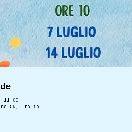
ede
– 11:00
ano CN, Italia