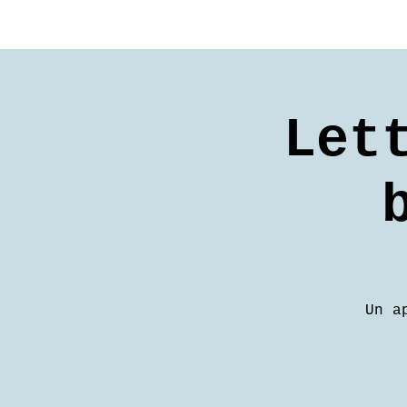
Let
Un a