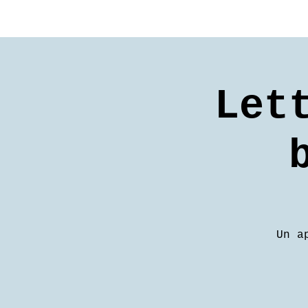
Let
Un a