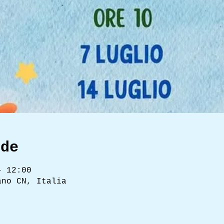
ede
– 12:00
ano CN, Italia