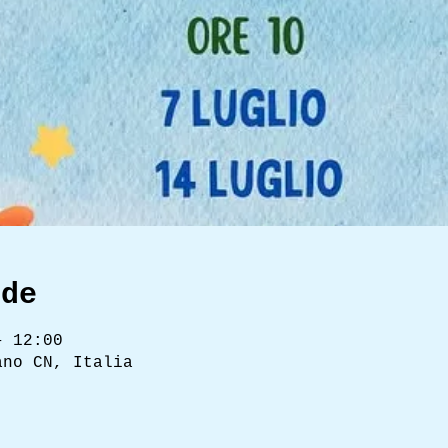
ede
– 12:00
ano CN, Italia