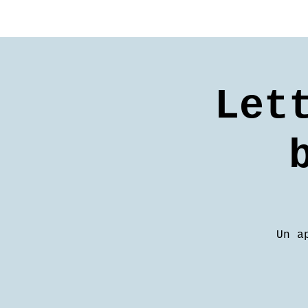
Let
Un a