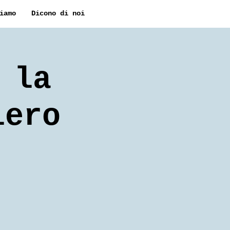
iamo
Dicono di noi
 la
iero