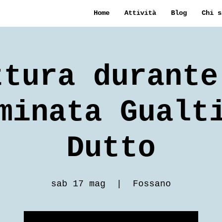
Home
Attività
Blog
Chi s
ttura durante
minata Gualt
Dutto
sab 17 mag
  |  
Fossano