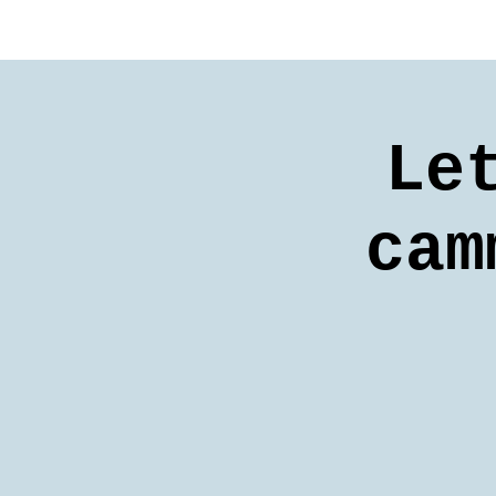
Le
cam