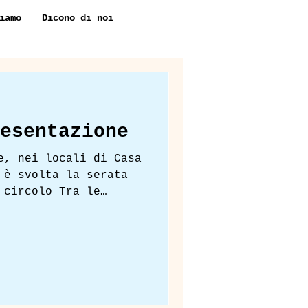
iamo
Dicono di noi
esentazione
e, nei locali di Casa
 è svolta la serata
 circolo Tra le
e e a tutti voi che
l vostro interesse e
ione hanno creato il
niziare al meglio
eme!