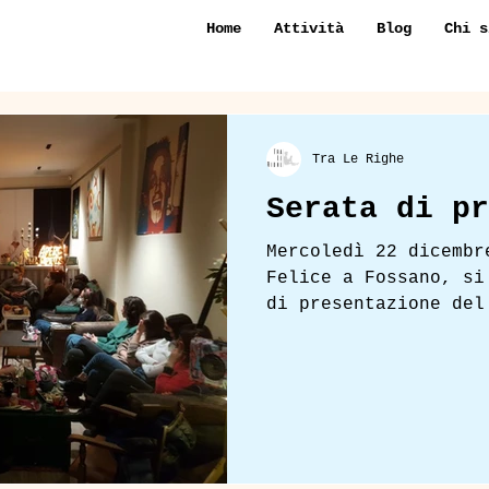
Home
Attività
Blog
Chi s
Tra Le Righe
Serata di pr
Mercoledì 22 dicembr
Felice a Fossano, si
di presentazione del
Righe. Grazie a tutt
avete partecipato: i
la vostra partecipaz
clima perfetto per i
questo percorso insi